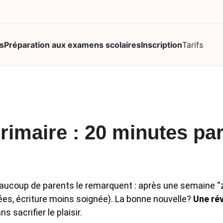
s
Préparation aux examens scolaires
Inscription
Tarifs
Name
This field is for va
Niveau scolaire de v
Niveau scolaire de v
rimaire : 20 minutes par
Matière(s)
*
Français
Mathématique
Les deux
 beaucoup de parents le remarquent : après une semaine “z
liées, écriture moins soignée). La bonne nouvelle?
Une rév
 sacrifier le plaisir.