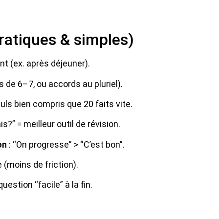
ratiques & simples)
 (ex. après déjeuner).
s de 6–7, ou accords au pluriel).
uls bien compris que 20 faits vite.
s?” = meilleur outil de révision.
on
: “On progresse” > “C’est bon”.
e (moins de friction).
question “facile” à la fin.