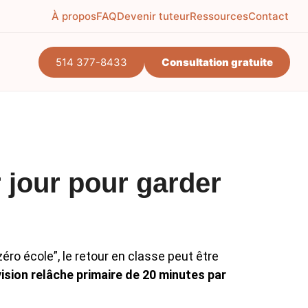
À propos
FAQ
Devenir tuteur
Ressources
Contact
514 377-8433
Consultation gratuite
lidation purposes and should be left unchanged.
otre enfant
*
otre enfant*
 jour pour garder
s
éro école”, le retour en classe peut être
ision relâche primaire de 20 minutes par