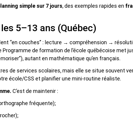
lanning simple sur 7 jours
, des exemples rapides en
fra
 les 5–13 ans (Québec)
lent “en couches” : lecture → compréhension → résolut
e Programme de formation de l’école québécoise met ju
moriser”), autant en
mathématique
qu’en français.
es de services scolaires, mais elle se situe souvent vers
 votre école/CSS et
planifier
une mini-routine réaliste.
amme.
C’est de maintenir :
 orthographe fréquente);
rocher);