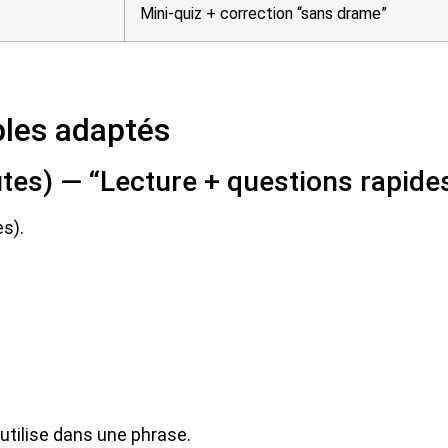
Mini-quiz + correction “sans drame”
ples adaptés
tes) — “Lecture + questions rapide
es).
s utilise dans une phrase.