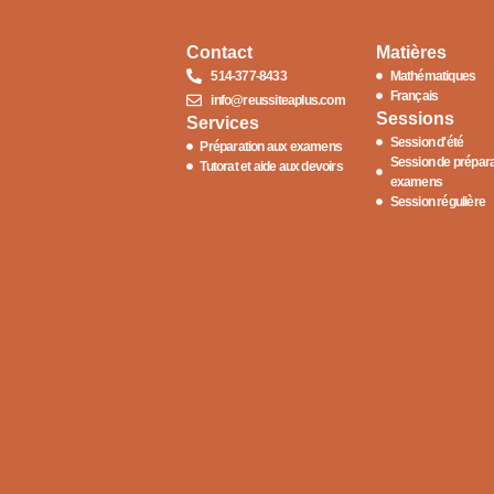
Contact
Matières
514-377-8433
Mathématiques
Français
info@reussiteaplus.com
Sessions
Services
Session d'été
Préparation aux examens
Session de prépara
Tutorat et aide aux devoirs
examens
Session régulière