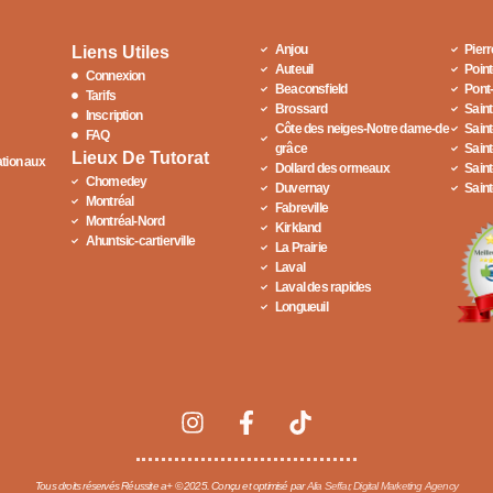
Anjou
Pier
Liens Utiles
Auteuil
Point
Connexion
Beaconsfield
Pont
Tarifs
Brossard
Saint
Inscription
Côte des neiges-Notre dame-de
Saint
FAQ
grâce
Saint
Lieux De Tutorat
tion aux
Dollard des ormeaux
Sain
Chomedey
Duvernay
Sain
Montréal
Fabreville
Montréal-Nord
Kirkland
Ahuntsic-cartierville
La Prairie
Laval
Laval des rapides
Longueuil
Tous droits réservés Réussite a+ © 2025. Conçu et optimisé par
Alia Seffar, Digital Marketing Agency