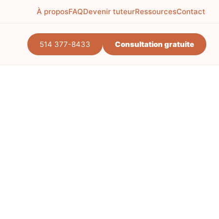
À propos
FAQ
Devenir tuteur
Ressources
Contact
514 377-8433
Consultation gratuite
lidation purposes and should be left unchanged.
otre enfant
*
otre enfant*
s