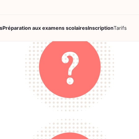
s
Préparation aux examens scolaires
Inscription
Tarifs
LinkedIn
This field is for va
Niveau scolaire de v
Niveau scolaire de v
Matière(s)
*
Français
Mathématique
Les deux