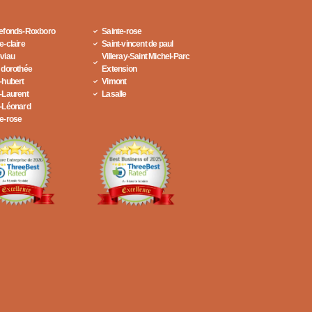
refonds-Roxboro
Sainte-rose
e-claire
Saint-vincent de paul
-viau
Villeray-Saint Michel-Parc
 dorothée
Extension
-hubert
Vimont
-Laurent
Lasalle
t-Léonard
te-rose