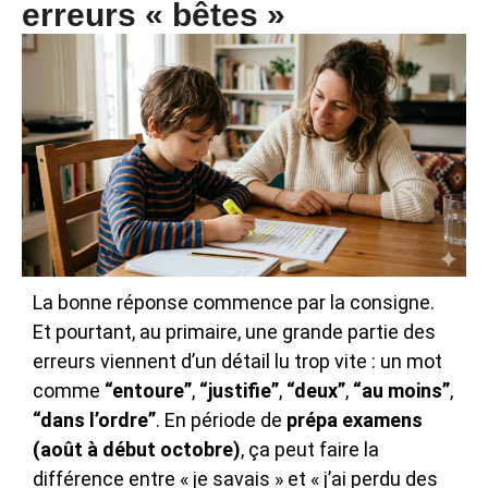
erreurs « bêtes »
Les deux
La bonne réponse commence par la consigne.
Et pourtant, au primaire, une grande partie des
erreurs viennent d’un détail lu trop vite : un mot
comme
“entoure”
,
“justifie”
,
“deux”
,
“au moins”
,
“dans l’ordre”
. En période de
prépa examens
(août à début octobre)
, ça peut faire la
différence entre « je savais » et « j’ai perdu des