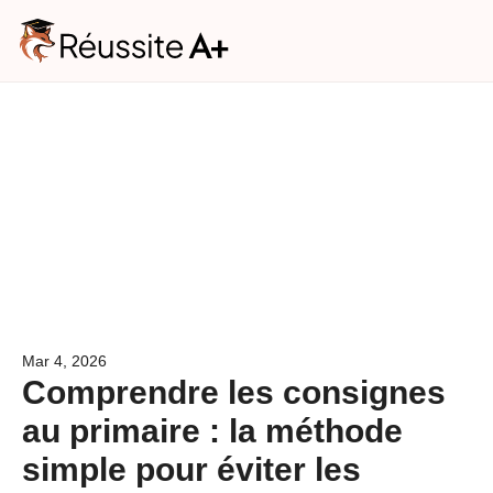
Phone
This field is for validation purpose
unchanged.
Consultation
gratuite
Vos besoins
(1/2)
Niveau scolaire de votre enfant
*
Mar 4, 2026
Niveau scolaire de votre enfant*
Comprendre les consignes
Matière(s)
*
au primaire : la méthode
Français
simple pour éviter les
Mathématiques