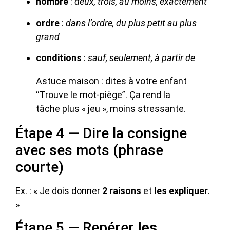
nombre
:
deux, trois, au moins, exactement
ordre
:
dans l’ordre, du plus petit au plus
grand
conditions
:
sauf, seulement, à partir de
Astuce maison : dites à votre enfant
“Trouve le mot-piège”. Ça rend la
tâche plus « jeu », moins stressante.
Étape 4 — Dire la consigne
avec ses mots (phrase
courte)
Ex. : « Je dois donner
2 raisons
et
les expliquer
.
»
Étape 5 — Repérer
les