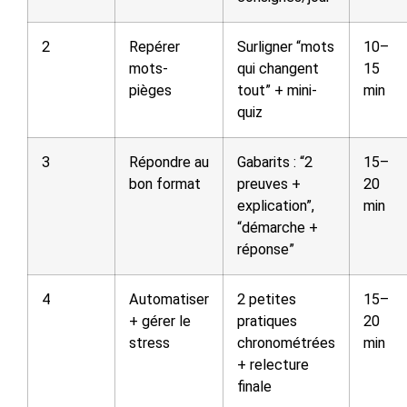
2
Repérer
Surligner “mots
10–
mots-
qui changent
15
pièges
tout” + mini-
min
quiz
3
Répondre au
Gabarits : “2
15–
bon format
preuves +
20
explication”,
min
“démarche +
réponse”
4
Automatiser
2 petites
15–
+ gérer le
pratiques
20
stress
chronométrées
min
+ relecture
finale