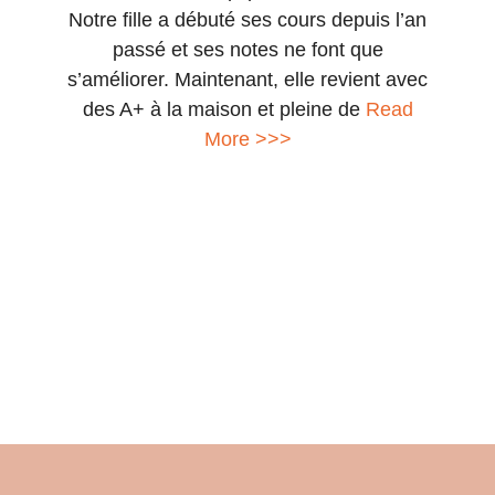
Notre fille a débuté ses cours depuis l’an
ami
passé et ses notes ne font que
p
s’améliorer. Maintenant, elle revient avec
l’e
des A+ à la maison et pleine de
Read
au d
More >>>
av