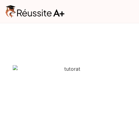
LinkedIn
This field is for validation purpose
unchanged.
Consultation
gratuite
Vos besoins
(1/2)
Niveau scolaire de votre enfant
*
Niveau scolaire de votre enfant*
Matière(s)
*
Français
Mathématiques