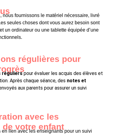
us​
, nous fournissons le matériel nécessaire, livré
 Les seules choses dont vous aurez besoin sont
et u
n ordinateur ou une tablette équipée d’une
ctionnels.
ions régulières pour
rogrès​
 réguliers
pour évaluer les acquis des élèves et
ration. Après chaque séance, des
notes et
nvoyés aux parents pour assurer un suivi
ration avec les
de votre enfant​
 en lien avec les enseignants pour un suivi