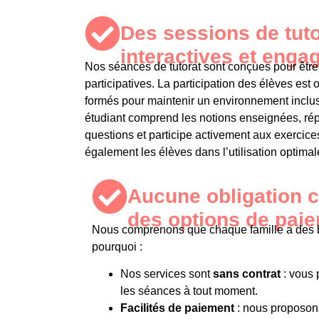
Des sessions de tuto
interactives et engag
Nos séances de tutorat sont conçues pour êtr
participatives
. La
participation des élèves est o
formés pour maintenir un environnement inclus
étudiant comprend les notions enseignées, ré
questions et participe activement aux exercice
également les élèves dans l’utilisation optima
Aucune obligation c
des options de paiem
Nous comprenons que chaque famille a des be
pourquoi :
Nos services sont
sans contrat
: vous 
les séances à tout moment.
Facilités de paiement
: nous proposon