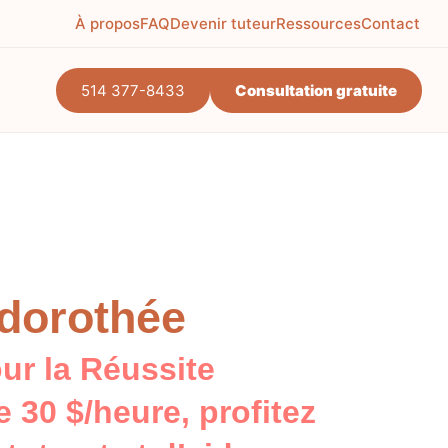
À propos
FAQ
Devenir tuteur
Ressources
Contact
514 377-8433
Consultation gratuite
lidation purposes and should be left unchanged.
otre enfant
*
otre enfant*
 dorothée
s
our la Réussite
e 30 $/heure, profitez