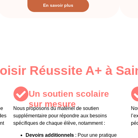
En savoir plus
oisir Réussite A+ à Sai
Un soutien scolaire
sur mesure ​
pe
Nous proposons du
matériel de soutien
Nou
des
supplémentaire
pour répondre aux besoins
l’e
nt
spécifiques de chaque élève, notamment :
pé
Devoirs additionnels
: Pour une pratique