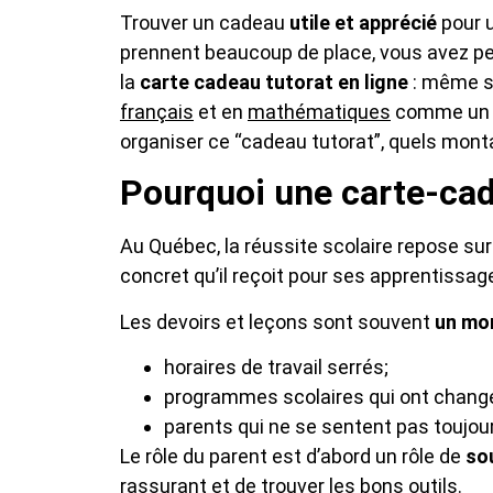
Trouver un cadeau
utile et apprécié
pour u
prennent beaucoup de place, vous avez peu
la
carte cadeau tutorat en ligne
: même si
français
et en
mathématiques
comme un vé
organiser ce “cadeau tutorat”, quels mont
Pourquoi une carte-cade
Au Québec, la réussite scolaire repose sur p
concret qu’il reçoit pour ses apprentissag
Les devoirs et leçons sont souvent
un mo
horaires de travail serrés;
programmes scolaires qui ont chang
parents qui ne se sentent pas toujour
Le rôle du parent est d’abord un rôle de
so
rassurant et de trouver les bons outils.