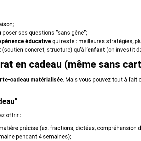
aison;
ù poser ses questions “sans gêne”;
xpérience éducative
qui reste : meilleures stratégies, p
t
(soutien concret, structure) qu’à l’
enfant
(on investit d
rat en cadeau (même sans carte
rte-cadeau matérialisée
. Mais vous pouvez tout à fait 
adeau”
 offrir :
atière précise (ex. fractions, dictées, compréhension d
maine pendant 4 semaines);