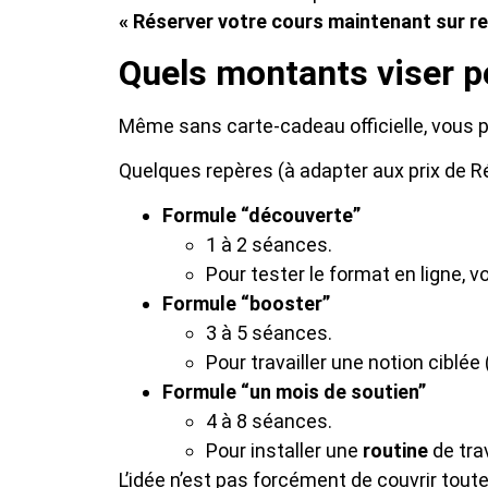
« Réserver votre cours maintenant sur r
Quels montants viser po
Même sans carte-cadeau officielle, vous p
Quelques repères (à adapter aux prix de R
Formule “découverte”
1 à 2 séances.
Pour tester le format en ligne, v
Formule “booster”
3 à 5 séances.
Pour travailler une notion ciblée
Formule “un mois de soutien”
4 à 8 séances.
Pour installer une
routine
de tra
L’idée n’est pas forcément de couvrir toute 