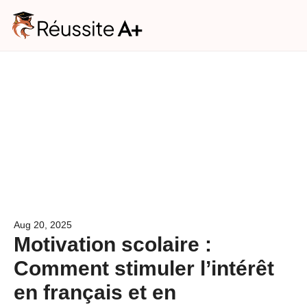
Phone
This field is for validation purpose
unchanged.
Consultation
gratuite
Vos besoins
(1/2)
Niveau scolaire de votre enfant
*
Aug 20, 2025
Niveau scolaire de votre enfant*
Motivation scolaire :
Matière(s)
*
Comment stimuler l’intérêt
Français
en français et en
Mathématiques