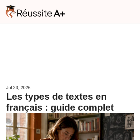
Consultation
gratuite
Vos besoins
(1/2)
Niveau scolaire de votre enfant
*
Niveau scolaire de votre enfant*
Jul 23, 2026
Les types de textes en
Matière(s)
*
français : guide complet
Français
Mathématiques
Les deux