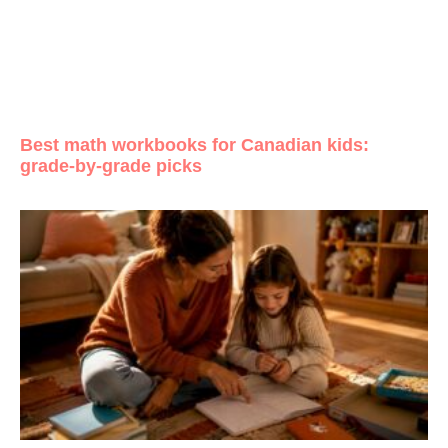
Best math workbooks for Canadian kids:
grade-by-grade picks