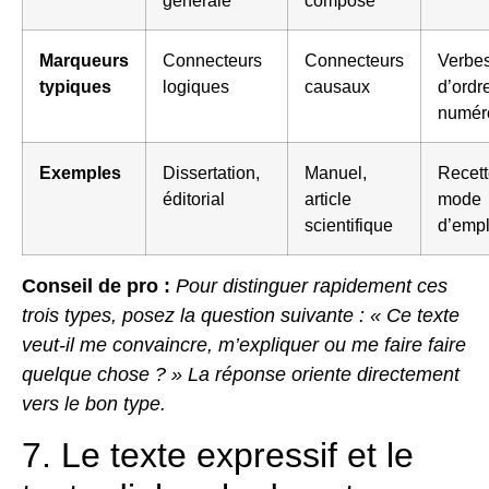
Marqueurs
Connecteurs
Connecteurs
Verbe
typiques
logiques
causaux
d’ordr
numéro
Exemples
Dissertation,
Manuel,
Recett
éditorial
article
mode
scientifique
d’empl
Conseil de pro :
Pour distinguer rapidement ces
trois types, posez la question suivante : « Ce texte
veut-il me convaincre, m’expliquer ou me faire faire
quelque chose ? » La réponse oriente directement
vers le bon type.
7. Le texte expressif et le