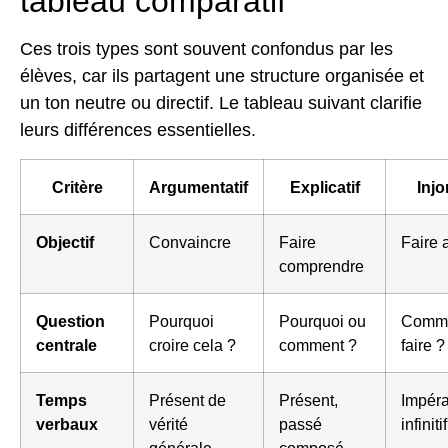
tableau comparatif
Ces trois types sont souvent confondus par les
élèves, car ils partagent une structure organisée et
un ton neutre ou directif. Le tableau suivant clarifie
leurs différences essentielles.
Critère
Argumentatif
Explicatif
Injo
Objectif
Convaincre
Faire
Faire 
comprendre
Question
Pourquoi
Pourquoi ou
Comm
centrale
croire cela ?
comment ?
faire ?
Temps
Présent de
Présent,
Impérat
verbaux
vérité
passé
infinitif
générale
composé